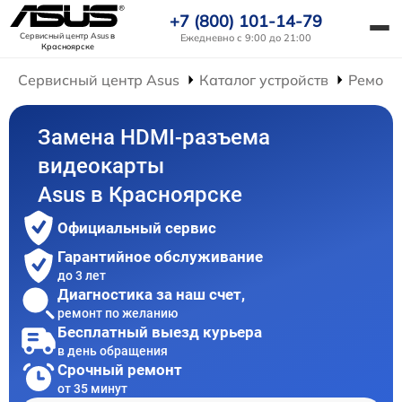
+7 (800) 101-14-79
Сервисный центр Asus
в
Ежедневно с 9:00 до 21:00
Красноярске
Сервисный центр Asus
Каталог устройств
Ремонт
Замена HDMI-разъема
видеокарты
Asus в Красноярске
Официальный сервис
Гарантийное обслуживание
до 3 лет
Диагностика за наш счет,
ремонт по желанию
Бесплатный выезд курьера
в день обращения
Срочный ремонт
от 35 минут