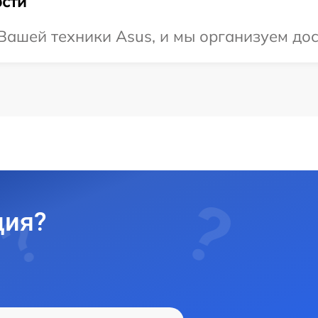
сти
ашей техники Asus, и мы организуем дост
ция?