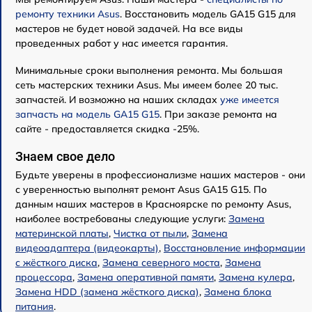
ремонту техники Asus
. Восстановить модель GA15 G15 для
мастеров не будет новой задачей. На все виды
проведенных работ у нас имеется гарантия.
Минимальные сроки выполнения ремонта. Мы большая
сеть мастерских техники Asus. Мы имеем более 20 тыс.
запчастей. И возможно на наших складах
уже имеется
запчасть на модель GA15 G15
. При заказе ремонта на
сайте - предоставляется скидка -25%.
Знаем свое дело
Будьте уверены в профессионализме наших мастеров - они
с уверенностью выполнят ремонт Asus GA15 G15. По
данным наших мастеров в Красноярске по ремонту Asus,
наиболее востребованы следующие услуги:
Замена
материнской платы
,
Чистка от пыли
,
Замена
видеоадаптера (видеокарты)
,
Восстановление информации
с жёсткого диска
,
Замена северного моста
,
Замена
процессора
,
Замена оперативной памяти
,
Замена кулера
,
Замена HDD (замена жёсткого диска)
,
Замена блока
питания
.