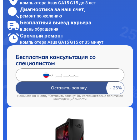
компьютера Asus GA15 G15 до 3 лет
Диагностика за наш счет,
ремонт по желанию
Бесплатный выезд курьера
в день обращения
Срочный ремонт
компьютера Asus GA15 G15 от 35 минут
Бесплатная консультация со
специалистом
Оставить заявку
Нажимая на кнопку "Оставить заявку" Вы соглашаетесь c
политикой
конфиденциальности