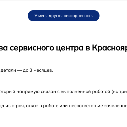
от 60 мин
У меня другая неисправность
от 60 мин
от 60 мин
ва сервисного центра в Красноя
от 60 мин
 детали — до 3 месяцев.
от 60 мин
который напрямую связан с выполненной работой (напри
из строя, отказ в работе или несоответствие заявлен