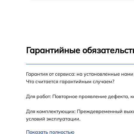
Замена оперативной памяти Asus G13CH
Замена кулера Asus G13CH
Замена HDD (замена жёсткого диска) Asus
G13CH
Гарантийные обязательст
Замена блока питания Asus G13CH
Гарантия от сервиса: на установленные нами
Замена звуковой платы Asus G13CH
Что считается гарантийным случаем?
Для работ: Повторное проявление дефекта, 
Для комплектующих: Преждевременный выход 
условий эксплуатации.
Показать полностью