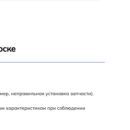
150 р
1000 р
450 р
рске
350 р
700 р
мер, неправильная установка запчасти).
ным характеристикам при соблюдении