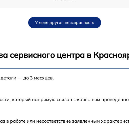
от 120 мин
У меня другая неисправность
от 70 мин
от 30 мин
ва сервисного центра в Красноя
-
от 80 мин
 детали — до 3 месяцев.
от 80 мин
от 60 мин
ости, который напрямую связан с качеством проведенн
-
от 70 мин
аз в работе или несоответствие заявленным характери
от 30 мин