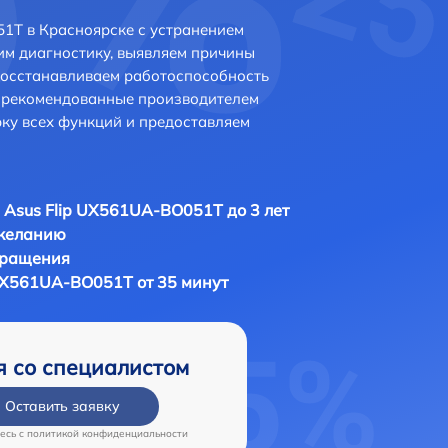
1T в Красноярске с устранением
м диагностику, выявляем причины
восстанавливаем работоспособность
и рекомендованные производителем
рку всех функций и предоставляем
 Asus Flip UX561UA-BO051T до 3 лет
 желанию
бращения
 UX561UA-BO051T от 35 минут
я со специалистом
Оставить заявку
есь c
политикой конфиденциальности