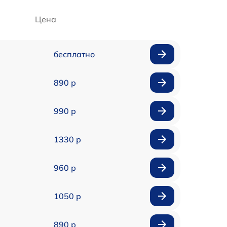
Цена
бесплатно
890 р
990 р
1330 р
960 р
1050 р
890 р