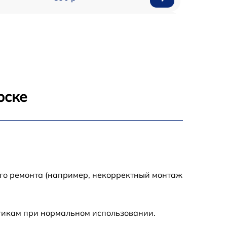
1800 р
1500 р
995 р
рске
2600 р
1145 р
1060 р
ого ремонта (например, некорректный монтаж
990 р
стикам при нормальном использовании.
1045 р