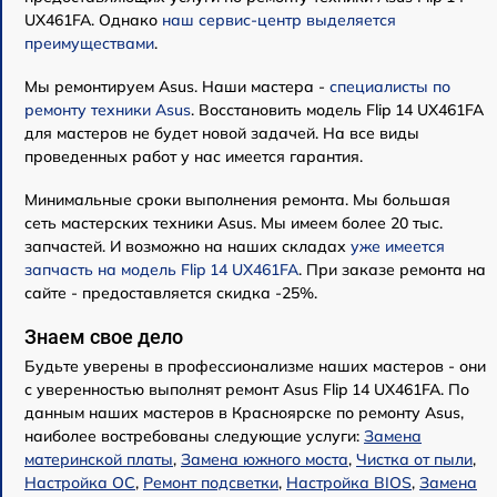
UX461FA. Однако
наш сервис-центр выделяется
преимуществами
.
Мы ремонтируем Asus. Наши мастера -
специалисты по
ремонту техники Asus
. Восстановить модель Flip 14 UX461FA
для мастеров не будет новой задачей. На все виды
проведенных работ у нас имеется гарантия.
Минимальные сроки выполнения ремонта. Мы большая
сеть мастерских техники Asus. Мы имеем более 20 тыс.
запчастей. И возможно на наших складах
уже имеется
запчасть на модель Flip 14 UX461FA
. При заказе ремонта на
сайте - предоставляется скидка -25%.
Знаем свое дело
Будьте уверены в профессионализме наших мастеров - они
с уверенностью выполнят ремонт Asus Flip 14 UX461FA. По
данным наших мастеров в Красноярске по ремонту Asus,
наиболее востребованы следующие услуги:
Замена
материнской платы
,
Замена южного моста
,
Чистка от пыли
,
Настройка ОС
,
Ремонт подсветки
,
Настройка BIOS
,
Замена