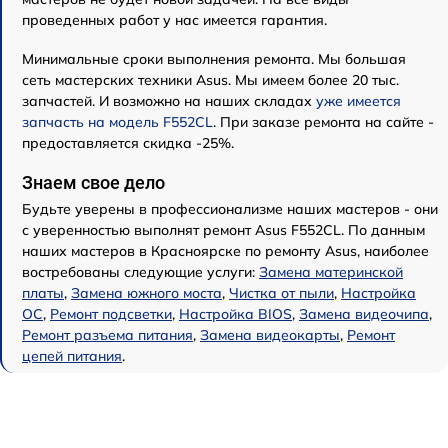
проведенных работ у нас имеется гарантия.
Минимальные сроки выполнения ремонта. Мы большая
сеть мастерских техники Asus. Мы имеем более 20 тыс.
запчастей. И возможно на наших складах
уже имеется
запчасть на модель F552CL
. При заказе ремонта на сайте -
предоставляется скидка -25%.
Знаем свое дело
Будьте уверены в профессионализме наших мастеров - они
с уверенностью выполнят ремонт Asus F552CL. По данным
наших мастеров в Красноярске по ремонту Asus, наиболее
востребованы следующие услуги:
Замена материнской
платы
,
Замена южного моста
,
Чистка от пыли
,
Настройка
ОС
,
Ремонт подсветки
,
Настройка BIOS
,
Замена видеочипа
,
Ремонт разъема питания
,
Замена видеокарты
,
Ремонт
цепей питания
.