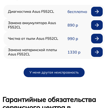
Диагностика Asus F552CL
бесплатно
Замена аккумулятора Asus
890 р
F552CL
Чистка от пыли Asus F552CL
990 р
Замена материнской платы
1330 р
Asus F552CL
У меня другая неисправность
Гарантийные обязательства
сервисного центра в