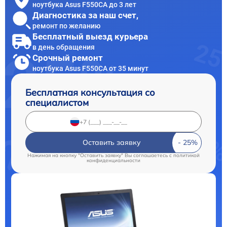
ноутбука Asus F550CA до 3 лет
Диагностика за наш счет,
ремонт по желанию
Бесплатный выезд курьера
в день обращения
Срочный ремонт
ноутбука Asus F550CA от 35 минут
Бесплатная консультация со
специалистом
Оставить заявку
Нажимая на кнопку "Оставить заявку" Вы соглашаетесь c
политикой
конфиденциальности