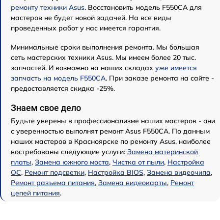
ремонту техники Asus
. Восстановить модель F550CA для
мастеров не будет новой задачей. На все виды
проведенных работ у нас имеется гарантия.
Минимальные сроки выполнения ремонта. Мы большая
сеть мастерских техники Asus. Мы имеем более 20 тыс.
запчастей. И возможно на наших складах
уже имеется
запчасть на модель F550CA
. При заказе ремонта на сайте -
предоставляется скидка -25%.
Знаем свое дело
Будьте уверены в профессионализме наших мастеров - они
с уверенностью выполнят ремонт Asus F550CA. По данным
наших мастеров в Красноярске по ремонту Asus, наиболее
востребованы следующие услуги:
Замена материнской
платы
,
Замена южного моста
,
Чистка от пыли
,
Настройка
ОС
,
Ремонт подсветки
,
Настройка BIOS
,
Замена видеочипа
,
Ремонт разъема питания
,
Замена видеокарты
,
Ремонт
цепей питания
.