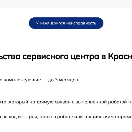
от 120 мин
У меня другая неисправность
от 70 мин
от 30 мин
ства сервисного центра в Крас
-
от 80 мин
ые комплектующие — до 3 месяцев.
от 80 мин
8
от 60 мин
кта, который напрямую связан с выполненной работой (
-
от 70 мин
ыход из строя, отказ в работе или техническим парам
от 30 мин