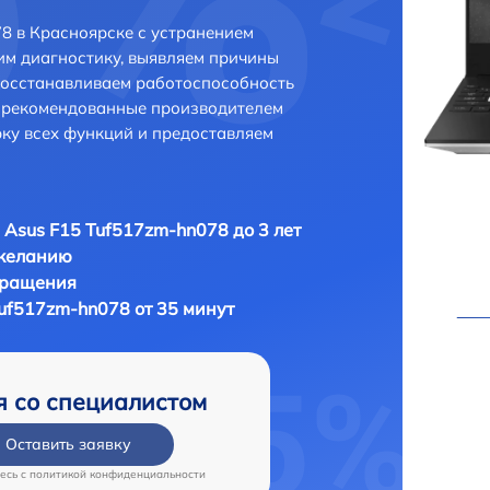
8 в Красноярске с устранением
м диагностику, выявляем причины
восстанавливаем работоспособность
и рекомендованные производителем
рку всех функций и предоставляем
 Asus F15 Tuf517zm-hn078 до 3 лет
 желанию
бращения
Tuf517zm-hn078 от 35 минут
я со специалистом
Оставить заявку
есь c
политикой конфиденциальности