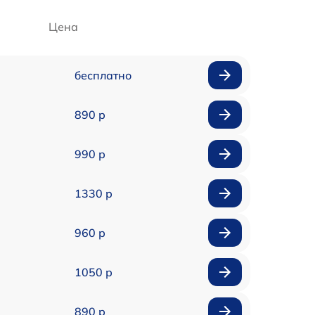
Цена
бесплатно
890 р
990 р
1330 р
960 р
1050 р
890 р