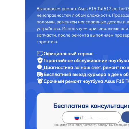
Выполняем ремонт Asus F15 Tuf517zm-hn07
неисправностей любой сложности. Проводи
поломки, заменяем неисправные детали и 
устройства. Используем оригинальные ил
запчасти, после ремонта выполняем прове
гарантию.
Официальный сервис
Гарантийное обслуживание
ноутбука
Диагностика за наш счет,
ремонт по
Бесплатный выезд курьера
в день о
Срочный ремонт
ноутбука Asus F15 
Бесплатная консультаци
Нажимая на кнопку "Оставить заявку" Вы соглашает