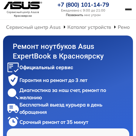
+7 (800) 101-14-79
Ежедневно с 9:00 до 21:00
Сервисный центр Asus
в
Позвонить
мне утром
Красноярске
Сервисный центр Asus
Каталог устройств
Ремонт
Ремонт ноутбуков Asus
ExpertBook в Красноярску
Официальный сервис
Гарантия на ремонт до 3 лет
Диагностика за наш счет, ремонт по
желанию
Бесплатный выезд курьера в день
обращения
Срочный ремонт от 35 минут