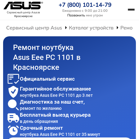
+7 (800) 101-14-79
Ежедневно с 9:00 до 21:00
Сервисный центр Asus
в
Позвонить
мне утром
Красноярске
Сервисный центр Asus
Каталог устройств
Ремонт
Ремонт ноутбука
Asus Eee PC 1101 в
Красноярске
Официальный сервис
Гарантийное обслуживание
ноутбука Asus Eee PC 1101 до 3 лет
Диагностика за наш счет,
ремонт по желанию
Бесплатный выезд курьера
в день обращения
Срочный ремонт
ноутбука Asus Eee PC 1101 от 35 минут