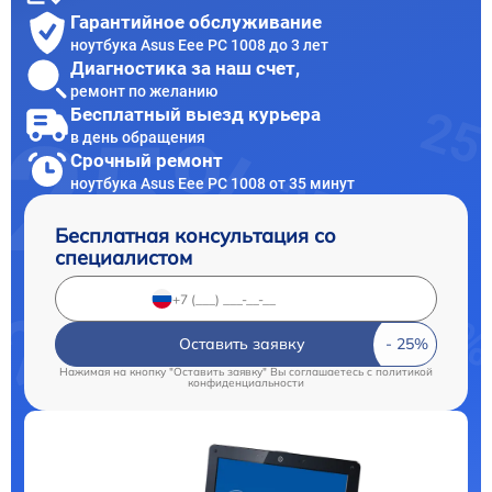
Гарантийное обслуживание
ноутбука Asus Eee PC 1008 до 3 лет
Диагностика за наш счет,
ремонт по желанию
Бесплатный выезд курьера
в день обращения
Срочный ремонт
ноутбука Asus Eee PC 1008 от 35 минут
Бесплатная консультация со
специалистом
Оставить заявку
Нажимая на кнопку "Оставить заявку" Вы соглашаетесь c
политикой
конфиденциальности