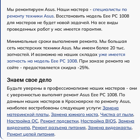
Мы ремонтируем Asus. Наши мастера -
специалисты по
ремонту техники Asus
. Восстановить модель Eee PC 1008
для мастеров не будет новой задачей. На все виды
проведенных работ у нас имеется гарантия.
Минимальные сроки выполнения ремонта. Мы большая
сеть мастерских техники Asus. Мы имеем более 20 тыс.
запчастей. И возможно на наших складах
уже имеется
запчасть на модель Eee PC 1008
. При заказе ремонта на
сайте - предоставляется скидка -25%.
Знаем свое дело
Будьте уверены в профессионализме наших мастеров - они
с уверенностью выполнят ремонт Asus Eee PC 1008. По
данным наших мастеров в Красноярске по ремонту Asus,
наиболее востребованы следующие услуги:
Замена
материнской платы
,
Замена южного моста
,
Чистка от пыли
,
Настройка ОС
,
Ремонт подсветки
,
Настройка BIOS
,
Замена
видеочипа
,
Ремонт разъема питания
,
Замена видеокарты
,
Ремонт цепей питания
.