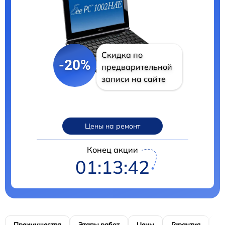
Скидка по
-20%
предварительной
записи на сайте
Цены на ремонт
Конец акции
01:13:41
Преимущества
Этапы работ
Цены
Гарантия
М