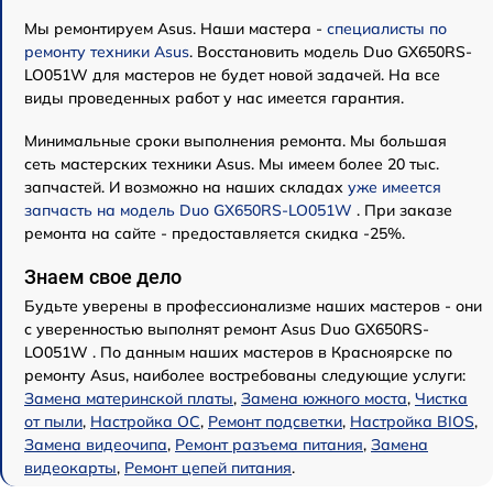
Мы ремонтируем Asus. Наши мастера -
специалисты по
ремонту техники Asus
. Восстановить модель Duo GX650RS-
LO051W для мастеров не будет новой задачей. На все
виды проведенных работ у нас имеется гарантия.
Минимальные сроки выполнения ремонта. Мы большая
сеть мастерских техники Asus. Мы имеем более 20 тыс.
запчастей. И возможно на наших складах
уже имеется
запчасть на модель Duo GX650RS-LO051W
. При заказе
ремонта на сайте - предоставляется скидка -25%.
Знаем свое дело
Будьте уверены в профессионализме наших мастеров - они
с уверенностью выполнят ремонт Asus Duo GX650RS-
LO051W . По данным наших мастеров в Красноярске по
ремонту Asus, наиболее востребованы следующие услуги:
Замена материнской платы
,
Замена южного моста
,
Чистка
от пыли
,
Настройка ОС
,
Ремонт подсветки
,
Настройка BIOS
,
Замена видеочипа
,
Ремонт разъема питания
,
Замена
видеокарты
,
Ремонт цепей питания
.