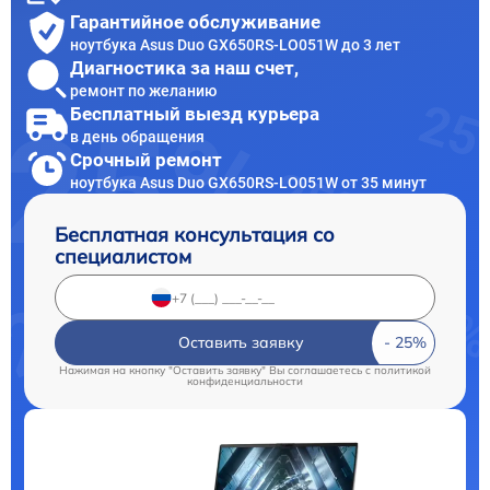
Гарантийное обслуживание
ноутбука Asus Duo GX650RS-LO051W до 3 лет
Диагностика за наш счет,
ремонт по желанию
Бесплатный выезд курьера
в день обращения
Срочный ремонт
ноутбука Asus Duo GX650RS-LO051W от 35 минут
Бесплатная консультация со
специалистом
Оставить заявку
Нажимая на кнопку "Оставить заявку" Вы соглашаетесь c
политикой
конфиденциальности