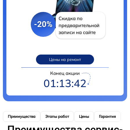
Скидка по
-20%
предварительной
записи на сайте
Цены на ремонт
Конец акции
01:13:41
Преимущества
Этапы работ
Цены
Гарантия
М
Преимущества сервис-