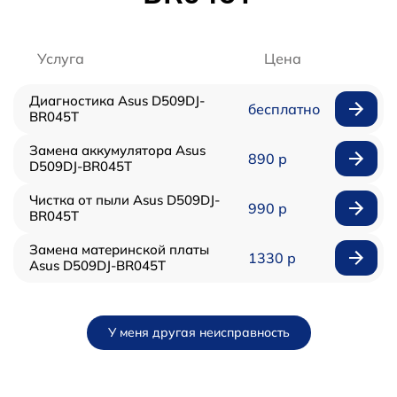
Услуга
Цена
Диагностика Asus D509DJ-
бесплатно
BR045T
Замена аккумулятора Asus
890 р
D509DJ-BR045T
Чистка от пыли Asus D509DJ-
990 р
BR045T
Замена материнской платы
1330 р
Asus D509DJ-BR045T
У меня другая неисправность