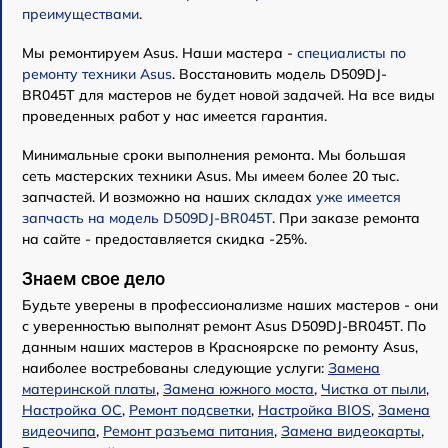
преимуществами
.
Мы ремонтируем Asus. Наши мастера -
специалисты по
ремонту техники Asus
. Восстановить модель D509DJ-
BR045T для мастеров не будет новой задачей. На все виды
проведенных работ у нас имеется гарантия.
Минимальные сроки выполнения ремонта. Мы большая
сеть мастерских техники Asus. Мы имеем более 20 тыс.
запчастей. И возможно на наших складах
уже имеется
запчасть на модель D509DJ-BR045T
. При заказе ремонта
на сайте - предоставляется скидка -25%.
Знаем свое дело
Будьте уверены в профессионализме наших мастеров - они
с уверенностью выполнят ремонт Asus D509DJ-BR045T. По
данным наших мастеров в Красноярске по ремонту Asus,
наиболее востребованы следующие услуги:
Замена
материнской платы
,
Замена южного моста
,
Чистка от пыли
,
Настройка ОС
,
Ремонт подсветки
,
Настройка BIOS
,
Замена
видеочипа
,
Ремонт разъема питания
,
Замена видеокарты
,