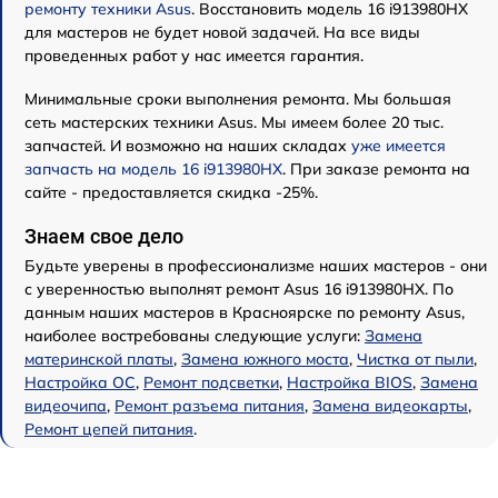
ремонту техники Asus
. Восстановить модель 16 i913980HX
для мастеров не будет новой задачей. На все виды
проведенных работ у нас имеется гарантия.
Минимальные сроки выполнения ремонта. Мы большая
сеть мастерских техники Asus. Мы имеем более 20 тыс.
запчастей. И возможно на наших складах
уже имеется
запчасть на модель 16 i913980HX
. При заказе ремонта на
сайте - предоставляется скидка -25%.
Знаем свое дело
Будьте уверены в профессионализме наших мастеров - они
с уверенностью выполнят ремонт Asus 16 i913980HX. По
данным наших мастеров в Красноярске по ремонту Asus,
наиболее востребованы следующие услуги:
Замена
материнской платы
,
Замена южного моста
,
Чистка от пыли
,
Настройка ОС
,
Ремонт подсветки
,
Настройка BIOS
,
Замена
видеочипа
,
Ремонт разъема питания
,
Замена видеокарты
,
Ремонт цепей питания
.