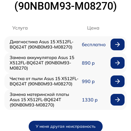
(90NB0M93-M08270)
Услуга
Цена
Диагностика Asus 15 X512FL-
бесплатно
BQ624T (90NB0M93-M08270)
Замена аккумулятора Asus 15
X512FL-BQ624T (90NB0M93-
890 р
M08270)
Чистка от пыли Asus 15 X512FL-
990 р
BQ624T (90NB0M93-M08270)
Замена материнской платы
Asus 15 X512FL-BQ624T
1330 р
(90NB0M93-M08270)
У меня другая неисправность