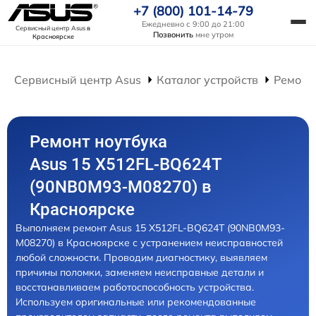
+7 (800) 101-14-79
Ежедневно с 9:00 до 21:00
Сервисный центр Asus
в
Позвонить
мне утром
Красноярске
Сервисный центр Asus
Каталог устройств
Ремонт
Ремонт ноутбука
Asus 15 X512FL-BQ624T
(90NB0M93-M08270) в
Красноярске
Выполняем ремонт Asus 15 X512FL-BQ624T (90NB0M93-
M08270) в Красноярске с устранением неисправностей
любой сложности. Проводим диагностику, выявляем
причины поломки, заменяем неисправные детали и
восстанавливаем работоспособность устройства.
Используем оригинальные или рекомендованные