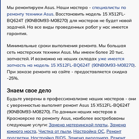
Мы ремонтируем Asus. Наши мастера -
специалисты по
ремонту техники Asus
. Восстановить модель 15 X512FL-
BQ624T (90NB0M93-M08270) для мастеров не будет новой
задачей. На все виды проведенных работ у нас имеется
гарантия.
Минимальные сроки выполнения ремонта. Мы большая
сеть мастерских техники Asus. Мы имеем более 20 тыс.
запчастей. И возможно на наших складах
уже имеется
запчасть на модель 15 X512FL-BQ624T (90NB0M93-M08270)
.
При заказе ремонта на сайте - предоставляется скидка
-25%.
Знаем свое дело
Будьте уверены в профессионализме наших мастеров - они
с уверенностью выполнят ремонт Asus 15 X512FL-BQ624T
(90NB0M93-M08270). По данным наших мастеров в
Красноярске по ремонту Asus, наиболее востребованы
следующие услуги:
Замена материнской платы
,
Замена
южного моста
,
Чистка от пыли
,
Настройка ОС
,
Ремонт
подсветки
,
Настройка BIOS
,
Замена видеочипа
,
Ремонт