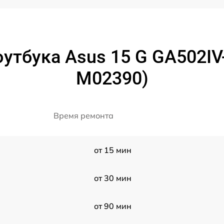
утбука Asus 15 G GA502I
M02390)
Время ремонта
от 15 мин
от 30 мин
от 90 мин