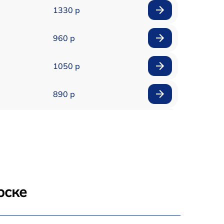
1330 р
960 р
1050 р
890 р
1800 р
1500 р
995 р
рске
2600 р