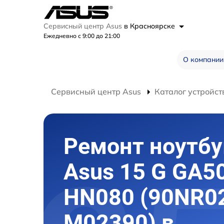
Сервисный центр Asus
в Красноярске
Ежедневно с 9:00 до 21:00
О компании
Сервисный центр Asus
Каталог устройст
Ремонт ноутбу
Asus 15 G GA50
HN080 (90NR0
M02390) в