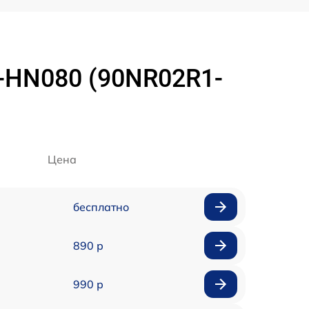
V-HN080 (90NR02R1-
Цена
бесплатно
890 р
990 р