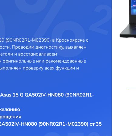
80 (90NR02R1-M02390) в Красноярске с
сти. Проводим диагностику, выявляем
етали и восстанавливаем
ем оригинальные или рекомендованные
выполняем проверку всех функций и
 Asus 15 G GA502IV-HN080 (90NR02R1-
 желанию
бращения
 GA502IV-HN080 (90NR02R1-M02390) от 35