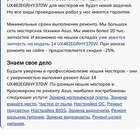
UX482EGRHY370W для мастеров не будет новой задачей.
На все виды проведенных работ у нас имеется гарантия.
Минимальные сроки выполнения ремонта. Мы большая
сеть мастерских техники Asus. Мы имеем более 20 тыс.
запчастей. И возможно на наших складах
уже имеется
запчасть на модель 14 UX482EGRHY370W
. При заказе
ремонта на сайте - предоставляется скидка -25%.
Знаем свое дело
Будьте уверены в профессионализме наших мастеров - они
с уверенностью выполнят ремонт Asus 14
UX482EGRHY370W. По данным наших мастеров в
Красноярске по ремонту Asus, наиболее востребованы
следующие услуги:
Замена материнской платы
,
Замена
южного моста
,
Чистка от пыли
,
Настройка ОС
,
Ремонт
подсветки
,
Настройка BIOS
,
Замена видеочипа
,
Ремонт
разъема питания
,
Замена видеокарты
,
Ремонт цепей
питания
.