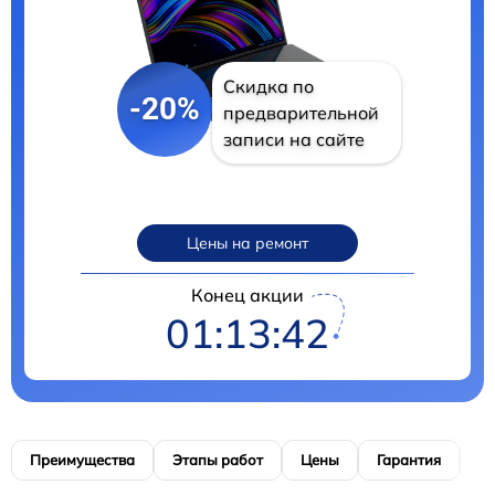
Скидка по
-20%
предварительной
записи на сайте
Цены на ремонт
Конец акции
01:13:41
Преимущества
Этапы работ
Цены
Гарантия
М