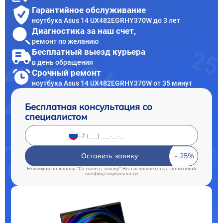
Гарантийное обслуживание
ноутбука Asus 14 UX482EGRHY370W до 3 лет
Диагностика за наш счет,
ремонт по желанию
Бесплатный выезд курьера
в день обращения
Срочный ремонт
ноутбука Asus 14 UX482EGRHY370W от 35 минут
Бесплатная консультация со
специалистом
Оставить заявку
Нажимая на кнопку "Оставить заявку" Вы соглашаетесь c
политикой
конфиденциальности