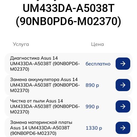
UM433DA-A5038T
(90NB0PD6-M02370)
Услуга
Цена
Диагностика Asus 14
UM433DA-A5038T (90NB0PD6-
бесплатно
M02370)
Замена аккумулятора Asus 14
UM433DA-A5038T (90NB0PD6-
890 р
M02370)
Чистка от пыли Asus 14
UM433DA-A5038T (90NB0PD6-
990 р
M02370)
Замена материнской платы
Asus 14 UM433DA-A5038T
1330 р
(90NB0PD6-M02370)