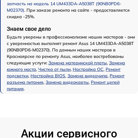
запчасть на модель 14 UM433DA-A5038T (90NB0PD6-
M02370)
. При заказе ремонта на сайте - предоставляется
скидка -25%.
Знаем свое дело
Будьте уверены в профессионализме наших мастеров - они
с уверенностью выполнят ремонт Asus 14 UM433DA-A5038T
(90NB0PD6-M02370). По данным наших мастеров в
Красноярске по ремонту Asus, наиболее востребованы
следующие услуги:
Замена материнской платы
,
Замена
южного моста
,
Чистка от пыли
,
Настройка ОС
,
Ремонт
подсветки
,
Настройка BIOS
,
Замена видеочипа
,
Ремонт
разъема питания
,
Замена видеокарты
,
Ремонт цепей
питания
.
Акции сервисного