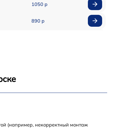
1050 р
890 р
1800 р
1500 р
995 р
рске
2600 р
1145 р
1060 р
той (например, некорректный монтаж