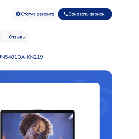
Статус ремонта
Заказать звонок
ы
Отзывы
D UN5401QA-KN219