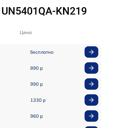
ED UN5401QA-KN219
Цена
бесплатно
890 р
990 р
1330 р
960 р