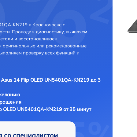
01QA-KN219 в Красноярске с
сти. Проводим диагностику, выявляем
етали и восстанавливаем
ем оригинальные или рекомендованные
выполняем проверку всех функций и
 Asus 14 Flip OLED UN5401QA-KN219 до 3
 желанию
бращения
lip OLED UN5401QA-KN219 от 35 минут
я со специалистом