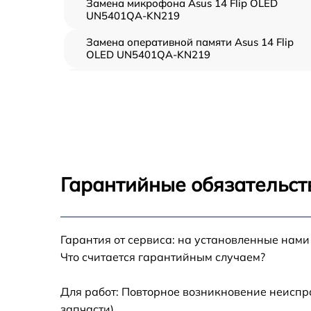
Замена микрофона Asus 14 Flip OLED
UN5401QA-KN219
Замена оперативной памяти Asus 14 Flip
OLED UN5401QA-KN219
Замена процессора Asus 14 Flip OLED
UN5401QA-KN219
Замена системы охлаждения Asus 14 Flip
OLED UN5401QA-KN219
Замена термопасты Asus 14 Flip OLED
UN5401QA-KN219
Гарантийные обязательст
Замена северного моста Asus 14 Flip OLED
UN5401QA-KN219
Замена экрана Asus 14 Flip OLED
Гарантия от сервиса: на установленные нами
UN5401QA-KN219
Что считается гарантийным случаем?
Замена USB порта Asus 14 Flip OLED
UN5401QA-KN219
Для работ: Повторное возникновение неиспр
запчасти).