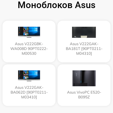
Моноблоков Asus
Asus V222GBK-
Asus V222GAK-
WA008D 90PT0222-
BA181T [90PT0211-
M00530
M04310]
Asus V222GAK-
BA062D [90PT0211-
Asus VivoPC E520-
M03410]
B095Z