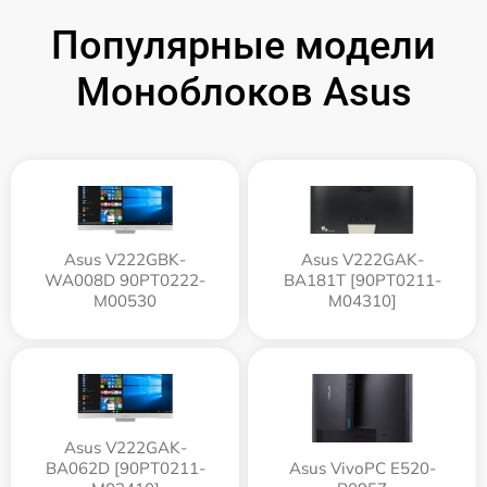
Популярные модели
Моноблоков Asus
Asus V222GBK-
Asus V222GAK-
WA008D 90PT0222-
BA181T [90PT0211-
M00530
M04310]
Asus V222GAK-
BA062D [90PT0211-
Asus VivoPC E520-