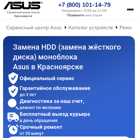
+7 (800) 101-14-79
Ежедневно с 9:00 до 21:00
Сервисный центр Asus
в
Позвонить
мне утром
Красноярске
Сервисный центр Asus
Каталог устройств
Ремонт
Замена HDD (замена жёсткого
диска) моноблока
Asus в Красноярске
Официальный сервис
Гарантийное обслуживание
до 3 лет
Диагностика за наш счет,
ремонт по желанию
Бесплатный выезд курьера
в день обращения
Срочный ремонт
от 35 минут