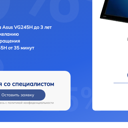
 Asus VG245H до 3 лет
 желанию
бращения
5H от 35 минут
я со специалистом
Оставить заявку
есь c
политикой конфиденциальности