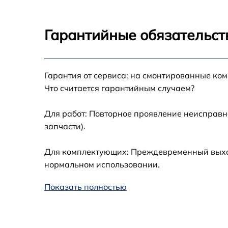
Замена лампы подсветки Asus VG245H
Гарантийные обязательст
Ремонт блока управления Asus VG245H
Гарантия от сервиса: на смонтированные ко
Замена блока питания Asus VG245H
Что считается гарантийным случаем?
Замена электронных компонентов Asus
VG245H
Для работ: Повторное проявление неисправн
запчасти).
Для комплектующих: Преждевременный выход 
нормальном использовании.
Показать полностью