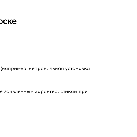
1400 р
рске
700 р
1500 р
1900 р
 (например, неправильная установка
ие заявленным характеристикам при