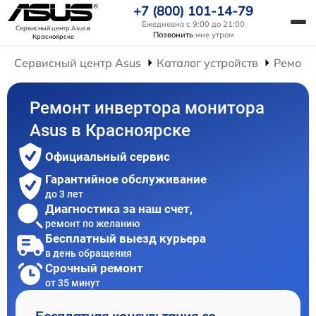
+7 (800) 101-14-79
Ежедневно с 9:00 до 21:00
Сервисный центр Asus
в
Позвонить
мне утром
Красноярске
Сервисный центр Asus
Каталог устройств
Ремонт
Ремонт инвертора монитора
Asus в Красноярске
Официальный сервис
Гарантийное обслуживание
до 3 лет
Диагностика за наш счет,
ремонт по желанию
Бесплатный выезд курьера
в день обращения
Срочный ремонт
от 35 минут