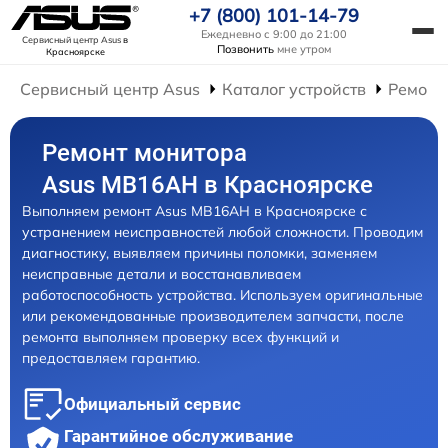
+7 (800) 101-14-79
Ежедневно с 9:00 до 21:00
Сервисный центр Asus
в
Позвонить
мне утром
Красноярске
Сервисный центр Asus
Каталог устройств
Ремонт
Ремонт монитора
Asus MB16AH в Красноярске
Выполняем ремонт Asus MB16AH в Красноярске с
устранением неисправностей любой сложности. Проводим
диагностику, выявляем причины поломки, заменяем
неисправные детали и восстанавливаем
работоспособность устройства. Используем оригинальные
или рекомендованные производителем запчасти, после
ремонта выполняем проверку всех функций и
предоставляем гарантию.
Официальный сервис
Гарантийное обслуживание