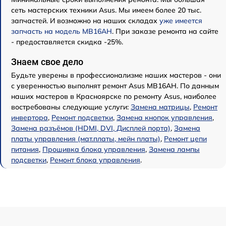
сеть мастерских техники Asus. Мы имеем более 20 тыс.
запчастей. И возможно на наших складах
уже имеется
запчасть на модель MB16AH
. При заказе ремонта на сайте
- предоставляется скидка -25%.
Знаем свое дело
Будьте уверены в профессионализме наших мастеров - они
с уверенностью выполнят ремонт Asus MB16AH. По данным
наших мастеров в Красноярске по ремонту Asus, наиболее
востребованы следующие услуги:
Замена матрицы
,
Ремонт
инвертора
,
Ремонт подсветки
,
Замена кнопок управления
,
Замена разъёмов (HDMI, DVI, Дисплей порта)
,
Замена
платы управления (мат.платы, мейн платы)
,
Ремонт цепи
питания
,
Прошивка блока управления
,
Замена лампы
подсветки
,
Ремонт блока управления
.