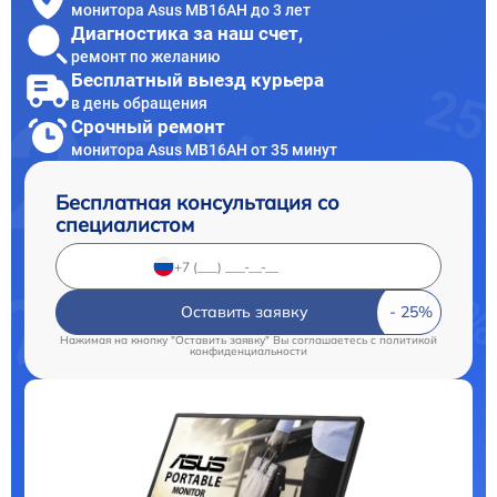
монитора Asus MB16AH до 3 лет
Диагностика за наш счет,
ремонт по желанию
Бесплатный выезд курьера
в день обращения
Срочный ремонт
монитора Asus MB16AH от 35 минут
Бесплатная консультация со
специалистом
Оставить заявку
Нажимая на кнопку "Оставить заявку" Вы соглашаетесь c
политикой
конфиденциальности