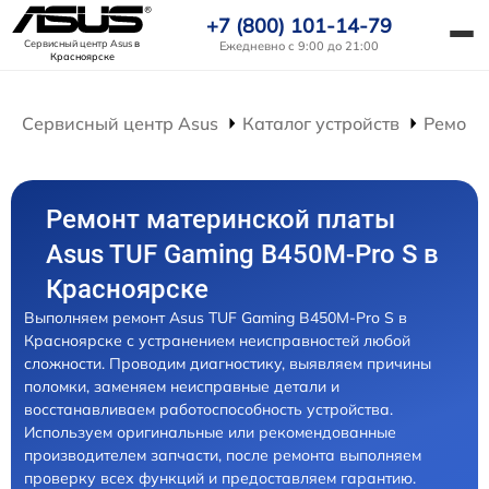
+7 (800) 101-14-79
Сервисный центр Asus
в
Ежедневно с 9:00 до 21:00
Красноярске
Сервисный центр Asus
Каталог устройств
Ремонт
Ремонт материнской платы
Asus TUF Gaming B450M-Pro S в
Красноярске
Выполняем ремонт Asus TUF Gaming B450M-Pro S в
Красноярске с устранением неисправностей любой
сложности. Проводим диагностику, выявляем причины
поломки, заменяем неисправные детали и
восстанавливаем работоспособность устройства.
Используем оригинальные или рекомендованные
производителем запчасти, после ремонта выполняем
проверку всех функций и предоставляем гарантию.