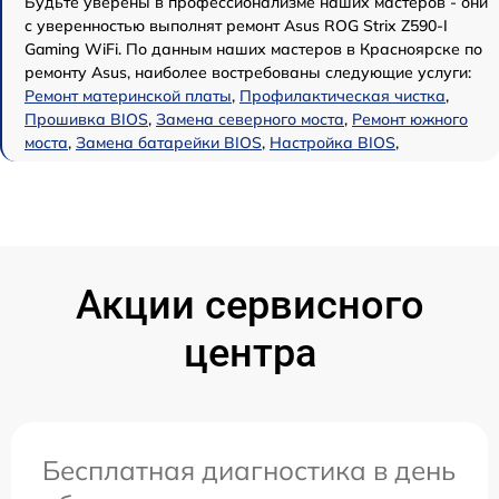
Будьте уверены в профессионализме наших мастеров - они
с уверенностью выполнят ремонт Asus ROG Strix Z590-I
Gaming WiFi. По данным наших мастеров в Красноярске по
ремонту Asus, наиболее востребованы следующие услуги:
Ремонт материнской платы
,
Профилактическая чистка
,
Прошивка BIOS
,
Замена северного моста
,
Ремонт южного
моста
,
Замена батарейки BIOS
,
Настройка BIOS
,
Акции сервисного
центра
Бесплатная диагностика в день