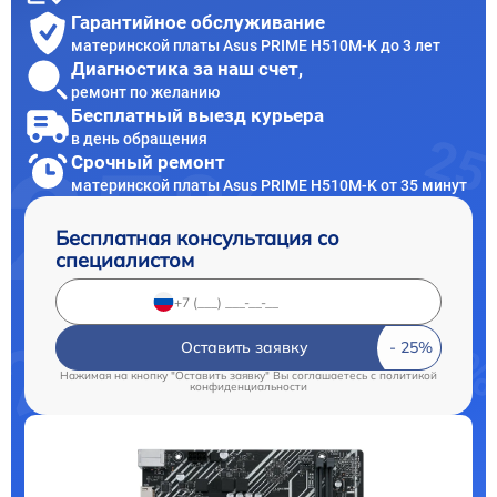
Гарантийное обслуживание
материнской платы Asus PRIME H510M-K до 3 лет
Диагностика за наш счет,
ремонт по желанию
Бесплатный выезд курьера
в день обращения
Срочный ремонт
материнской платы Asus PRIME H510M-K от 35 минут
Бесплатная консультация со
специалистом
Оставить заявку
Нажимая на кнопку "Оставить заявку" Вы соглашаетесь c
политикой
конфиденциальности