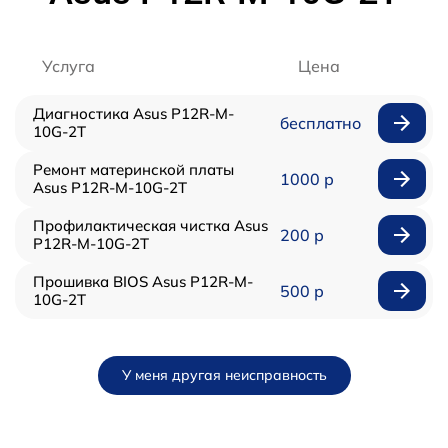
Услуга
Цена
Диагностика Asus P12R-M-
бесплатно
10G-2T
Ремонт материнской платы
1000 р
Asus P12R-M-10G-2T
Профилактическая чистка Asus
200 р
P12R-M-10G-2T
Прошивка BIOS Asus P12R-M-
500 р
10G-2T
У меня другая неисправность