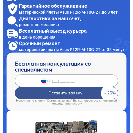
Гарантийное обслуживание
материнской платы Asus P12R-M-10G-2T до 3 лет
Диагностика за наш счет,
ремонт по желанию
Бесплатный выезд курьера
в день обращения
Срочный ремонт
материнской платы Asus P12R-M-10G-2T от 35 минут
Бесплатная консультация со
специалистом
Оставить заявку
Нажимая на кнопку "Оставить заявку" Вы соглашаетесь c
политикой
конфиденциальности