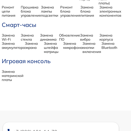
платы)
Ремонт
Прошивка
Замена
Ремонт
Замена
Замена
цепи
блока
лампы
блока
блока
электронных
питания
управления
подсветки
управления
питания
компонентов
Смарт-часы
Замена
Замена
Замена
Обновление
Замена
Замена
Wi-Fi
стекла
динамика
ПО
вибро
корпуса
Замена
Замена
Замена
Замена
Замена
Замена
аккумулятора
экрана
шлейфа
микрофона
кнопки
Bluetooth
матрицы
включения
Игровая консоль
Замена
материнской
платы