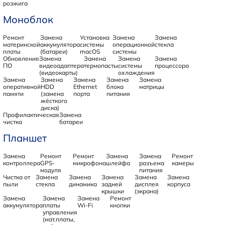
розжига
Моноблок
Ремонт
Замена
Установка
Замена
Замена
материнской
аккумулятора
системы
операционной
стекла
платы
(батареи)
macOS
системы
Обновление
Замена
Замена
Замена
Замена
ПО
видеоадаптера
термопасты
системы
процессора
(видеокарты)
охлаждения
Замена
Замена
Замена
Замена
Замена
оперативной
HDD
Ethernet
блока
матрицы
памяти
(замена
порта
питания
жёсткого
диска)
Профилактическая
Замена
чистка
батареи
Планшет
Замена
Ремонт
Ремонт
Замена
Замена
Ремонт
контроллера
GPS-
микрофона
шлейфа
разъема
камеры
модуля
питания
Чистка от
Замена
Замена
Замена
Замена
Замена
пыли
стекла
динамика
задней
дисплея
корпуса
крышки
(экрана)
Замена
Замена
Замена
Ремонт
аккумулятора
платы
Wi-Fi
кнопки
управления
(мат.платы,