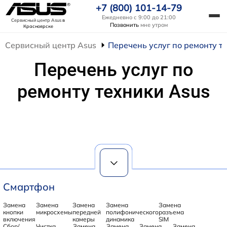
+7 (800) 101-14-79
Ежедневно с 9:00 до 21:00
Сервисный центр Asus
в
Позвонить
мне утром
Красноярске
Сервисный центр Asus
Перечень услуг по ремонту т
Перечень услуг по
ремонту техники Asus
Смартфон
Замена
Замена
Замена
Замена
Замена
кнопки
микросхемы
передней
полифонического
разъема
включения
камеры
динамика
SIM
Сбор/
Чистка
Замена
Замена
Замена
Замена