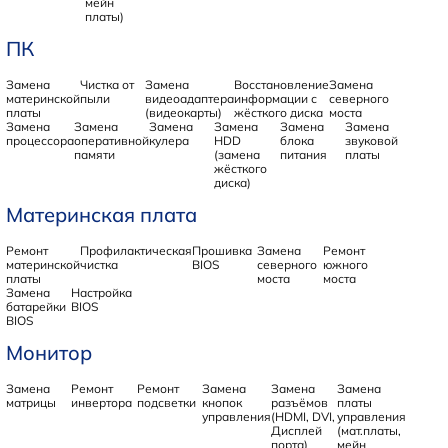
мейн
платы)
ПК
Замена
Чистка от
Замена
Восстановление
Замена
материнской
пыли
видеоадаптера
информации с
северного
платы
(видеокарты)
жёсткого диска
моста
Замена
Замена
Замена
Замена
Замена
Замена
процессора
оперативной
кулера
HDD
блока
звуковой
памяти
(замена
питания
платы
жёсткого
диска)
Материнская плата
Ремонт
Профилактическая
Прошивка
Замена
Ремонт
материнской
чистка
BIOS
северного
южного
платы
моста
моста
Замена
Настройка
батарейки
BIOS
BIOS
Монитор
Замена
Ремонт
Ремонт
Замена
Замена
Замена
матрицы
инвертора
подсветки
кнопок
разъёмов
платы
управления
(HDMI, DVI,
управления
Дисплей
(мат.платы,
порта)
мейн