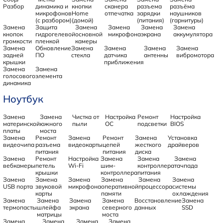
Разбор
динамика и
кнопки
сканера
разъема
разъёма
микрофонов
Home
отпечатка
зарядки
наушников
(с разбором)
(домой)
(питания)
(гарнитуры)
Замена
Защита
Замена
Замена
Замена
Замена
кнопок
гидрогелевой
основной
микрофона
экрана
аккумулятора
громкости
пленкой
камеры
Замена
Обновление
Замена
Замена
Замена
Замена
задней
ПО
стекла
датчика
антенны
вибромотора
крышки
приближения
Замена
Замена
голосового
элемента
динамика
Ноутбук
Замена
Замена
Чистка от
Настройка
Ремонт
Настройка
материнской
южного
пыли
ОС
подсветки
BIOS
платы
моста
Замена
Ремонт
Замена
Ремонт
Замена
Установка
видеочипа
разъема
видеокарты
цепей
жесткого
драйверов
питания
питания
диска
Замена
Ремонт
Настройка
Замена
Замена
Замена
вебкамеры
петель
Wi-Fi
шим-
контроллера
тачпада
крышки
контроллера
питания
Замена
Замена
Замена
Замена
Замена
Замена
USB порта
звуковой
микрофона
оперативной
процессора
системы
карты
памяти
охлаждения
Замена
Замена
Замена
Замена
Восстановление
Замена
термопасты
шлейфа
экрана
северного
данных
SSD
матрицы
моста
Замена
Замена
Замена
Замена