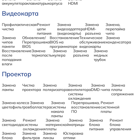
аккумулятора
клавиатуры
корпуса
HDMI
Видеокарта
Профилактическая
Ремонт
Замена
Замена
Замена,
чистка
цепи
видеоадаптера
HDMI-
перепайка
питания
(видеокарты)
разъема
чипа
Замена
Обновление/
Восстановление
Техническое
Замена
чипов
Перепрошивка
BIOS на
обслуживание
конденсатора
памяти
BIOS
программаторе
видеокарты
Восстановление
Замена
Замена
Замена
Замена
после
термопасты
кулера
разъема
медных
попадания
трубок
влаги
Проектор
Замена
Чистка
Замена
Замена
Замена
Замена
лампы
проектора
поляризатора
вентилятора
DMD-чипа
платы
системы
сопряжения
охлаждения
Замена колеса
Замена
Замена
Перепрошивка,
Ремонт
цветофильтров
балластера
системы
восстановление
системной
накала
ПО
платы
лампы
Замена
Ремонт
Замена
Замена
Замена
Ремонт
светодиода
системы
материнской
матрицы
блока
блока
охлаждения
платы
питания
управления
Замена
Замена
Замена
Юстировка
блока
фильтров
линзы
оптики